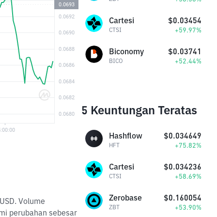
Cartesi
$0.03454
+59.97%
CTSI
Biconomy
$0.03741
+52.44%
BICO
5 Keuntungan Teratas
Hashflow
$0.034649
+75.82%
HFT
Cartesi
$0.034236
+58.69%
CTSI
Zerobase
$0.160054
B USD. Volume
+53.90%
ZBT
ami perubahan sebesar