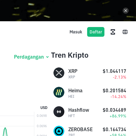
Masuk
Daftar
Tren Kripto
Perdagangan
XRP
$1.044117
-2.13%
XRP
Heima
$0.201584
-14.24%
HEI
USD
Hashflow
$0.034689
+86.99%
HFT
ZEROBASE
$0.164734
+58.56%
ZBT