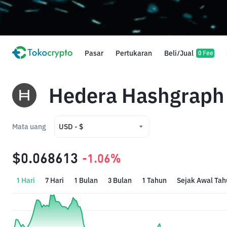
Pasar
Pertukaran
Beli/Jual
0 Fee
Hedera Hashgraph
Mata uang
USD - $
USD - $
$0.068613
-1.06%
IDR - Rp
1 Hari
7 Hari
1 Bulan
3 Bulan
1 Tahun
Sejak Awal Tah