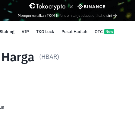
Memperkenalkan TKO! Info lebih lanjut dapat dilihat disini
Staking
VIP
TKO Lock
Pusat Hadiah
OTC
New
 Harga
(HBAR)
un