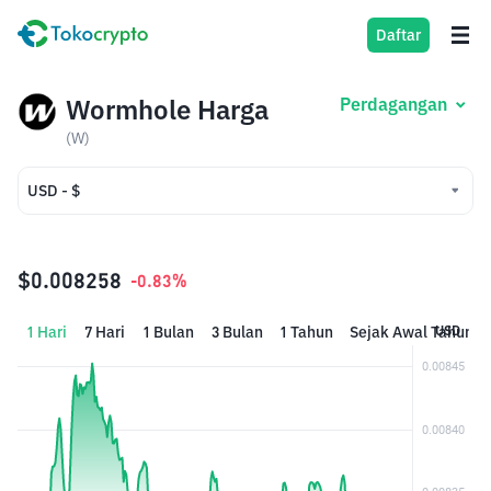
Daftar
Wormhole Harga
Perdagangan
(W)
USD - $
USD - $
IDR - Rp
$0.008258
-0.83%
1 Hari
7 Hari
1 Bulan
3 Bulan
1 Tahun
Sejak Awal Tahun
USD