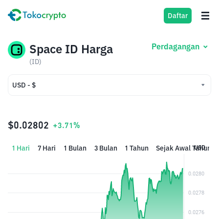
Daftar
Space ID Harga
Perdagangan
(ID)
USD - $
USD - $
IDR - Rp
$0.02802
+3.71%
1 Hari
7 Hari
1 Bulan
3 Bulan
1 Tahun
Sejak Awal Tahun
USD