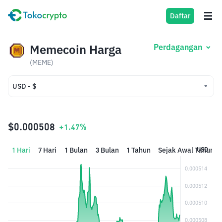
Daftar
Memecoin Harga
Perdagangan
(MEME)
USD - $
USD - $
IDR - Rp
$0.000508
+1.47%
1 Hari
7 Hari
1 Bulan
3 Bulan
1 Tahun
Sejak Awal Tahun
USD