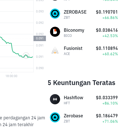
ZEROBASE
$0.190701
+66.86%
ZBT
Biconomy
$0.038416
+42.53%
BICO
Fusionist
$0.110894
+60.62%
ACE
5 Keuntungan Teratas
Hashflow
$0.033399
+86.10%
HFT
Zerobase
$0.186479
me perdagangan 24 jam
+71.06%
ZBT
 24 jam terakhir