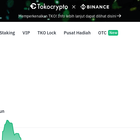
Memperkenalkan TKO! Info lebih lanjut dapat dilihat disini
Staking
VIP
TKO Lock
Pusat Hadiah
OTC
New
un