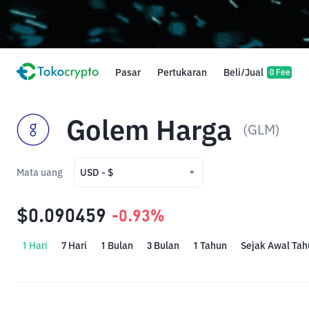
Pasar
Pertukaran
Beli/Jual
0 Fee
Golem Harga
(GLM)
Mata uang
USD - $
USD - $
$0.090459
-0.93%
IDR - Rp
1 Hari
7 Hari
1 Bulan
3 Bulan
1 Tahun
Sejak Awal Tah