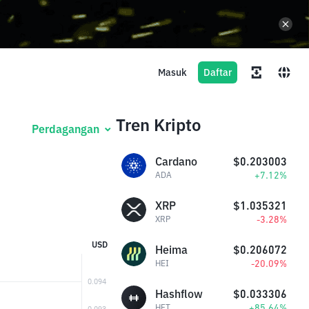
Masuk
Daftar
Tren Kripto
Perdagangan
Cardano
$0.203003
+7.12%
ADA
XRP
$1.035321
-3.28%
XRP
USD
Heima
$0.206072
-20.09%
HEI
Hashflow
$0.033306
+85.64%
HFT