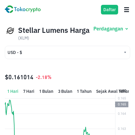
Daftar
Stellar Lumens Harga
Perdagangan
(XLM)
USD - $
USD - $
IDR - Rp
$0.161014
-2.18%
1 Hari
7 Hari
1 Bulan
3 Bulan
1 Tahun
Sejak Awal Tahun
USD