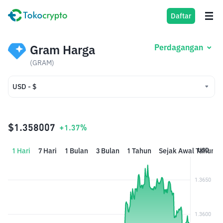
Daftar
Gram Harga
Perdagangan
(GRAM)
USD - $
USD - $
IDR - Rp
$1.358007
+1.37%
1 Hari
7 Hari
1 Bulan
3 Bulan
1 Tahun
Sejak Awal Tahun
USD