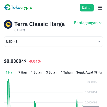
Daftar
Terra Classic Harga
Perdagangan
(LUNC)
USD - $
USD - $
IDR - Rp
$0.000049
-0.04%
1 Hari
7 Hari
1 Bulan
3 Bulan
1 Tahun
Sejak Awal Tahun
USD